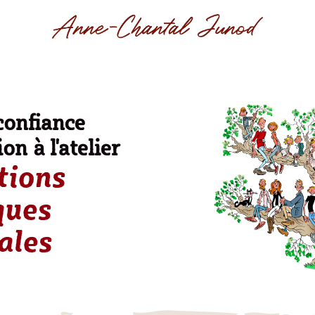
confiance
on à l'atelier
tions
ques
ales