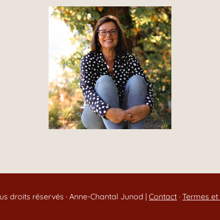
us droits réservés · Anne-Chantal Junod |
Contact
·
T
ermes et 