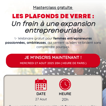
Masterclass gratuite
LES PLAFONDS DE VERRE :
Un frein
à une expansion
entrepreneuriale
✨ Webinaire gratuit pour
femmes entrepreneures
passionnées, ambitieuses
, qui sentent qu’elles se brident sans
comprendre pourquoi.
JE M'INSCRIS MAINTENANT !
MERCREDI 27 AOUT 2025 20H ( HEURE DE PARIS )
DATE
HEURE
27 Aout
20h