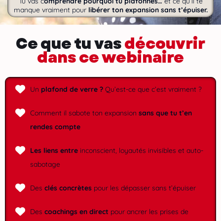
Tu vas c
omprendre pourquoi tu plafonnes…
et ce qu’il te
manque vraiment pour
libérer ton expansion sans t’épuiser.
Ce que tu vas
découvrir
dans ce webinaire
Un
plafond de verre ?
Qu’est-ce que c’est vraiment ?
Comment il sabote ton expansion
sans que tu t’en
rendes compte
Les liens entre
inconscient, loyautés invisibles et auto-
sabotage
Des
clés concrètes
pour les dépasser sans t’épuiser
Des
coachings en direct
pour ancrer les prises de