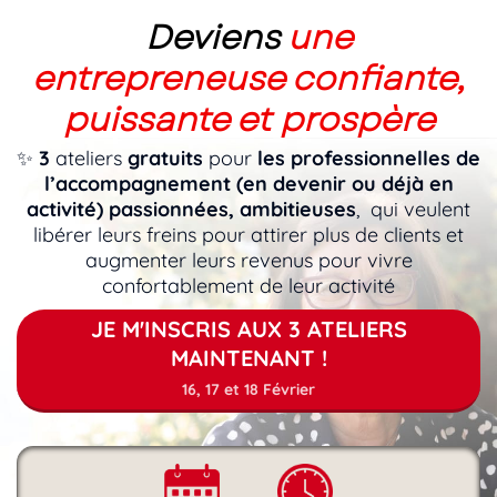
Deviens
une
entrepreneuse confiante,
puissante et prospère
✨
3
ateliers
gratuits
pour
les professionnelles de
l’accompagnement (en devenir ou déjà en
activité) passionnées, ambitieuses
, qui veulent
libérer leurs freins pour attirer plus de clients et
augmenter leurs revenus pour vivre
confortablement de leur activité
JE M'INSCRIS AUX 3 ATELIERS
MAINTENANT !
16, 17 et 18 Février