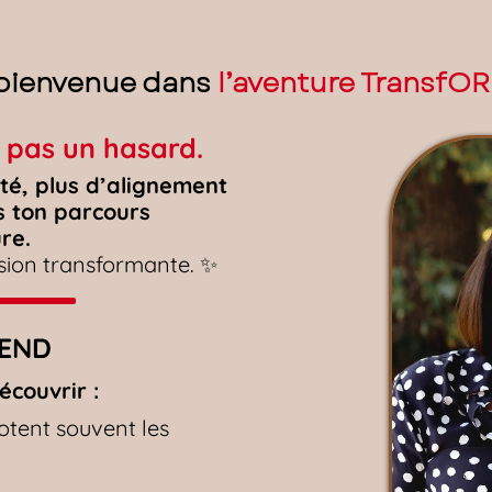
 bienvenue dans
l’aventure TransfOR
st pas un hasard.
rté, plus d’alignement
s ton parcours
re.
ision transformante. ✨
TEND
écouvrir :
botent souvent les