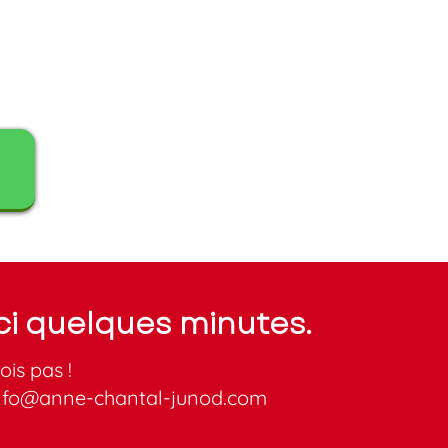
ici quelques minutes.
ois pas !
nfo@anne-chantal-junod.com