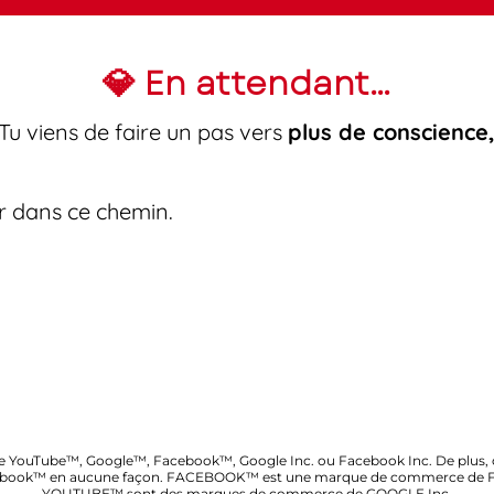
💎 En attendant…
Tu viens de faire un pas vers
plus de conscience,
r dans ce chemin.
 site YouTube™, Google™, Facebook™, Google Inc. ou Facebook Inc. De plus, 
ebook™ en aucune façon. FACEBOOK™ est une marque de commerce de 
YOUTUBE™ sont des marques de commerce de GOOGLE Inc.