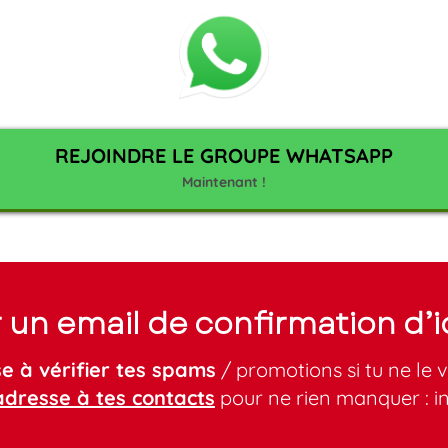
REJOINDRE LE GROUPE WHATSAPP
Maintenant !
r un email de confirmation d’
e à vérifier tes spams
/ promotions si tu ne le v
adresse à tes contacts
pour ne rien manquer :
i