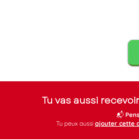
Tu vas aussi recevoi
📬
Pens
Tu peux aussi
ajouter cette 